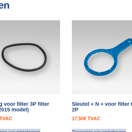
en
 voor filter 3P filter
Sleutel « N » voor filter
2015 model)
2P
TVAC
17,55
€
TVAC
gen aan winkelwagen
Toevoegen aan winkelwagen