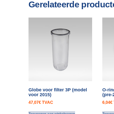
Gerelateerde product
Globe voor filter 3P (model
O-ring
voor 2015)
(pre-
47,07
€
TVAC
6,04
€
Toevoegen aan winkelwagen
Toevoe