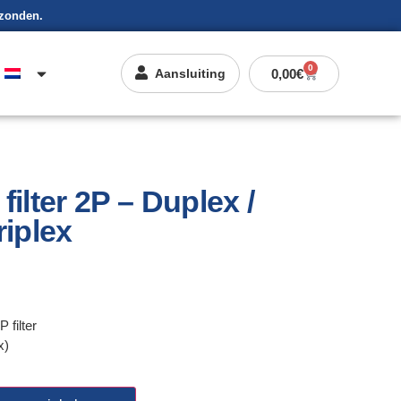
rzonden.
0
0,00
€
Aansluiting
filter 2P – Duplex /
riplex
 filter
x)