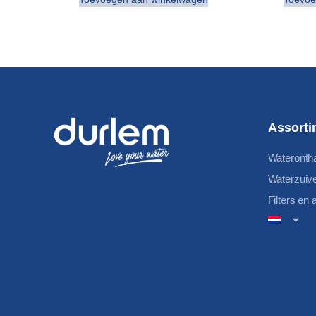
Assorti
Wateronth
Waterzuiv
Filters en