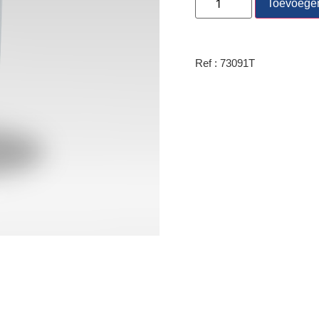
Toevoege
Ref : 73091T