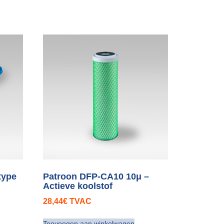
 type
Patroon DFP-CA10 10μ –
Actieve koolstof
28,44
€
TVAC
Toevoegen aan winkelwagen