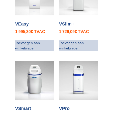
VEasy
VSlim+
1 995,30
€
TVAC
1 729,09
€
TVAC
Toevoegen aan
Toevoegen aan
winkelwagen
winkelwagen
VSmart
VPro